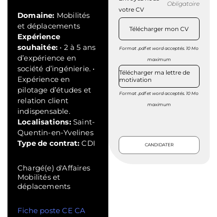
Obligatoire
votre CV
Domaine:
Mobilités
et déplacements
Télécharger mon CV
Expérience
souhaitée:
• 2 à 5 ans
Format .pdf et word acceptés. 10 Mo
d’expérience en
maximum
société d’ingénierie. •
Télécharger ma lettre de
Expérience en
motivation
pilotage d’études et
Format .pdf et word acceptés. 10 Mo
relation client
maximum
indispensable.
Localisations:
Saint-
Quentin-en-Yvelines
Type de contrat:
CDI
Chargé(e) d'Affaires
Mobilités et
déplacements
Fiche poste CE CA