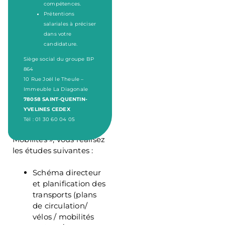
compétences.
Prétentions
salariales à préciser
dans votre
Description du
candidature.
Siège social du groupe BP
poste :
864
10 Rue Joël le Theule –
Immeuble La Diagonale
78058 SAINT-QUENTIN-
Vos missions :
YVELINES CEDEX
Tél : 01 30 60 04 05
Au sein du Pôle «
Mobilités », vous réalisez
les études suivantes :
Schéma directeur
et planification des
transports (plans
de circulation/
vélos / mobilités