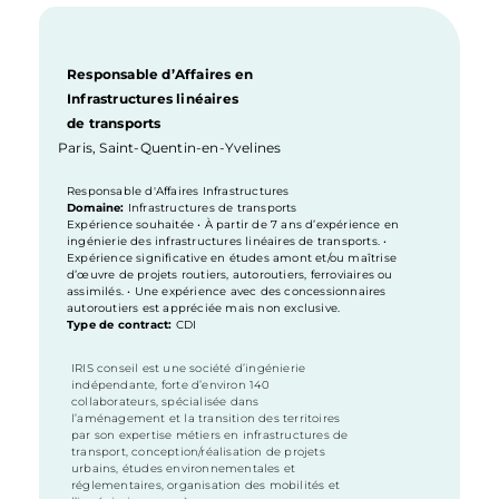
Responsable d’Affaires en
Infrastructures linéaires
de transports
Paris
,
Saint-Quentin-en-Yvelines
M
Responsable d'Affaires Infrastructures
Domaine:
Infrastructures de transports
Expérience souhaitée • À partir de 7 ans d’expérience en
ingénierie des infrastructures linéaires de transports. •
Expérience significative en études amont et/ou maîtrise
d’œuvre de projets routiers, autoroutiers, ferroviaires ou
assimilés. • Une expérience avec des concessionnaires
autoroutiers est appréciée mais non exclusive.
Type de contract:
CDI
IRIS conseil est une société d’ingénierie
indépendante, forte d’environ 140
collaborateurs, spécialisée dans
l’aménagement et la transition des territoires
par son expertise métiers en infrastructures de
transport, conception/réalisation de projets
urbains, études environnementales et
réglementaires, organisation des mobilités et