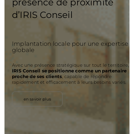
présence de proximité
d’IRIS Conseil
Implantation locale pour une expertise
globale
Avec une présence stratégique sur tout le territoire,
IRIS Conseil se positionne comme un partenaire
proche de ses clients
, capable de répondre
rapidement et efficacement à leurs besoins variés.
en savoir plus