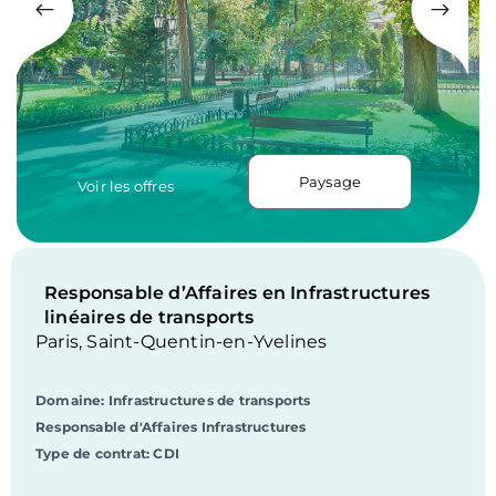
et l’environnement
. Études, maîtrise d’œuvre
de la conception aux travaux, assistance à
maîtrise d’ouvrage, IRIS Conseil accompagne
ses clients pour la réalisation de leurs grands
projets.
Paysage
Voir les offres
Responsable d’Affaires en Infrastructures
linéaires de transports
Paris
,
Saint-Quentin-en-Yvelines
Domaine:
Infrastructures de transports
Responsable d'Affaires Infrastructures
Type de contrat:
CDI