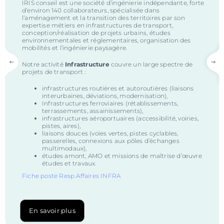
IRIS conseil est une société d’ingénierie indépendante, forte
d’environ 140 collaborateurs, spécialisée dans
l’aménagement et la transition des territoires par son
expertise métiers en infrastructures de transport,
conception/réalisation de projets urbains, études
environnementales et réglementaires, organisation des
mobilités et l’ingénierie paysagère.
Notre activité
Infrastructure
couvre un large spectre de
projets de transport :
infrastructures routières et autoroutières (liaisons
interurbaines, déviations, modernisation),
Infrastructures ferroviaires (rétablissements,
terrassements, assainissements),
infrastructures aéroportuaires (accessibilité, voiries,
pistes, aires),
liaisons douces (voies vertes, pistes cyclables,
passerelles, connexions aux pôles d’échanges
multimodaux),
études amont, AMO et missions de maîtrise d’œuvre
études et travaux.
Fiche poste Resp Affaires INFRA
En savoir plus