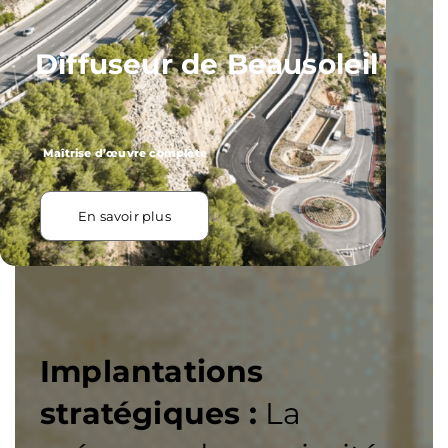
Diffuseur de Beausoleil
Maîtrise d’œuvre complète
En savoir plus
Implantations
stratégiques :
La