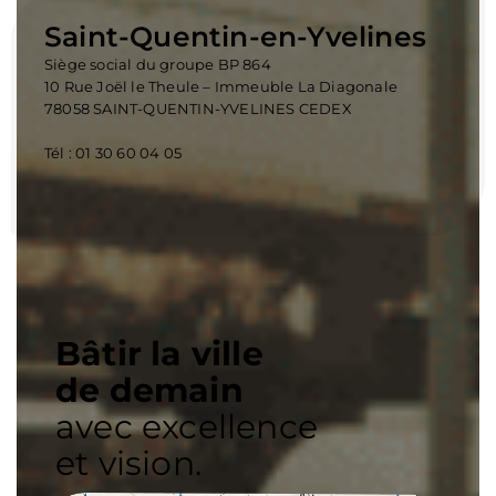
Saint-Quentin-en-Yvelines
Siège social du groupe BP 864
10 Rue Joël le Theule – Immeuble La Diagonale
78058 SAINT-QUENTIN-YVELINES CEDEX
Tél :
01 30 60 04 05
Bâtir la ville
de demain
avec excellence
et vision.