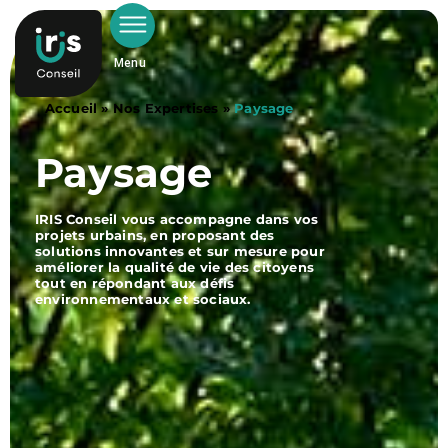
Menu
Accueil
»
Nos Expertises
»
Paysage
Paysage
IRIS Conseil vous accompagne dans vos
projets urbains, en proposant des
solutions innovantes et sur mesure pour
améliorer la qualité de vie des citoyens
tout en répondant aux défis
environnementaux et sociaux.