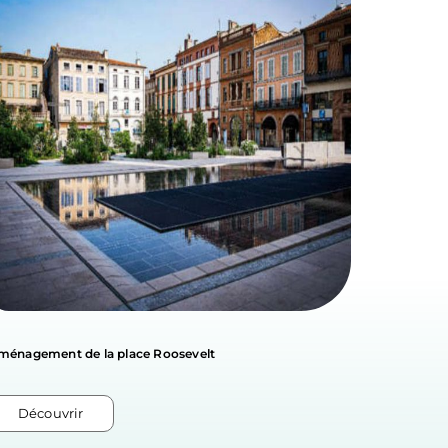
ménagement de la place Roosevelt
ZAC du te
Découvrir
Décou