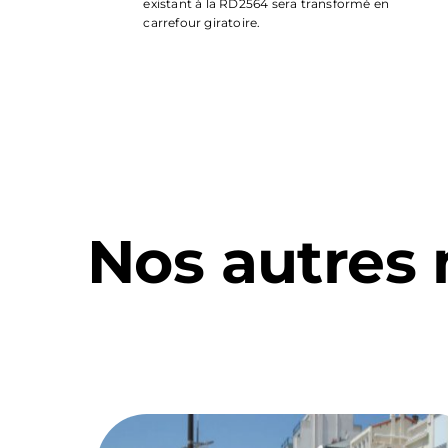
existant à la RD2564 sera transformé en
carrefour giratoire.
Nos autres 