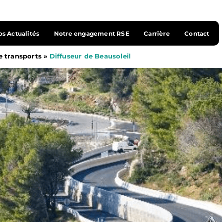
s Actualités
Notre engagement RSE
Carrière
Contact
e transports
»
Diffuseur de Beausoleil