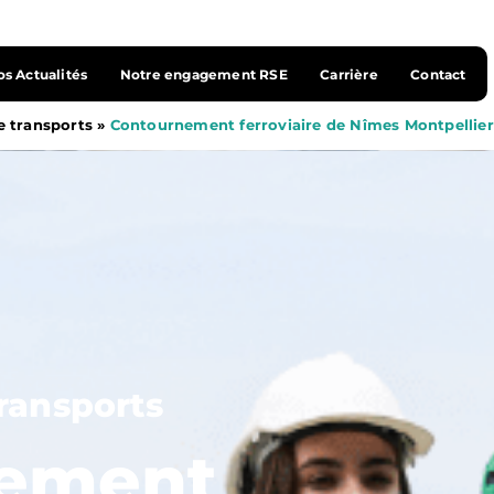
s Actualités
Notre engagement RSE
Carrière
Contact
e transports
»
Contournement ferroviaire de Nîmes Montpellier
transports
ement