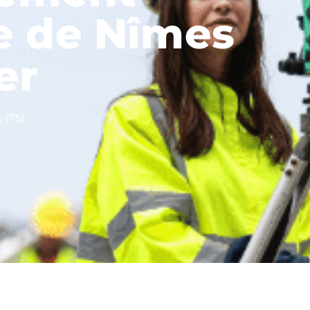
re de Nîmes
er
 (75)