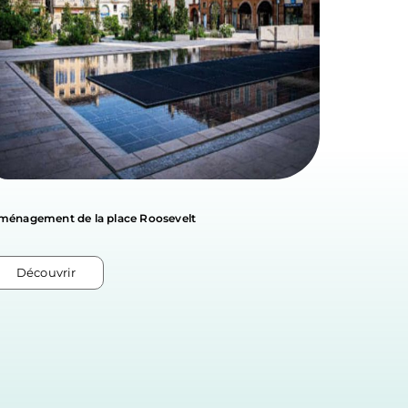
ménagement de la place Roosevelt
ZAC du te
Découvrir
Décou